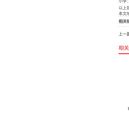
小李
以上
本文地址
相关
上一
相关