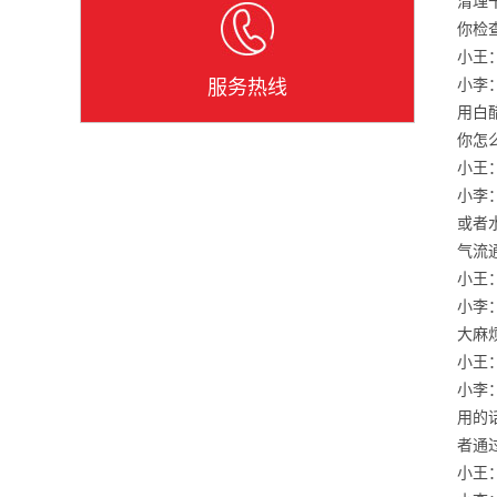
清理
你检
小王
小李
服务热线
用白
你怎
小王
小李
或者
气流
小王
小李
大麻
小王
小李
用的
者通
小王