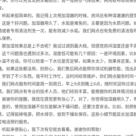
干净。你可以先试试把水箱倒空，晃一晃把空气排出来，再用软布轻轻擦
查。
：听起来挺简单的。我记得上次用加湿器的时候，房间总有种湿漉漉的感
：这是个好问题。加湿器用久了，水垢是难免的，主要是因为水质问题。
醋或者专用清洁剂洗一次，能有效减少水垢。我们网点也有免费的清洁指
么保养。
：那加湿效果总是上不去呢？我试过调到最大档，但感觉房间湿度还是不
：这个问题我也遇到过多次。湿度低可能有几个原因：一是环境因素，比
水温不合适。你可以检查一下水位是否足够，如果水太少，效果肯定差。
通。如果这些都没用，别担心，我们售后网点能帮你测试机器性能，找出
：学到了不少东西。我平时工作忙，没时间经常维护，你们网点服务时间
：我们网点服务时间是周一到周日，早上9点到晚上6点，随时欢迎你过来
烦。我们网点有专业的技术人员，他们经验丰富，能根据你的具体情况给
：谢谢你的提醒，我现在感觉更有信心了。对了，你觉得加湿器用久了，
：是的，使用加湿器不仅仅是解决干燥问题，还要注意安全。比如，别把
话，记得拔掉电源，把水排空，放到干燥处保存。这些小细节能延长加湿
过电话预约服务。
：听起来很贴心，我下次有空就去看看。谢谢你的帮助！