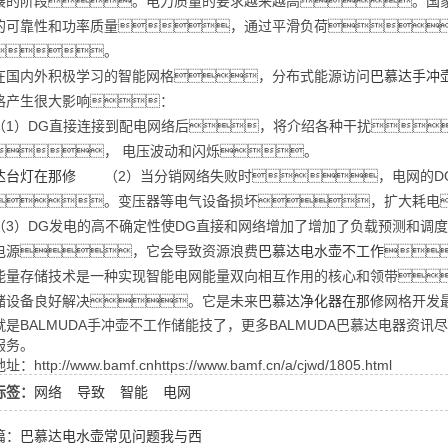
展的阶段。电力质量的要求越来越高。国
的可靠性和功率质量，通过平滑负荷
。
内外积极学习的智能网格，分布式能源访问
巴慕达手冲
格产生很大影响：
）DG直接连接到配电网络后，将介绍各种干扰
， 电压波动和闪烁。
达台灯在那修
（2）当分销网络失败时，电网的D
。变压器等电气设备损坏，扩大耗电
）DG发电的高不确定性使DG直接和网络增加了增加了负载预测和调度操
电源，它会导致资源浪费
巴慕达电水壶不工作

存储技术是一种实现智能电网能量双向相互作用的核心和领带
储设备良好解决。它是未来
巴慕达净化器在那修
网格开发
就是BALMUDA手冲壶不工作储能技了，更多BALMUDA巴慕达电器资讯尽
服务。
：http://www.bamf.cnhttps://www.bamf.cn/a/cjwd/1805.html
标签：
网络
导致
智能
电网
篇：巴慕达电水壶常见问题我与西