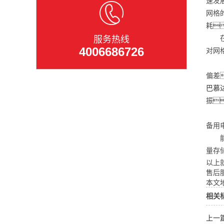
速发
网格
耗
在国
服务热线
4006686726
对网
（1
偏差
巴慕
振
（3
备用
能量
量存
以上
售后
本文地址
相关
上一