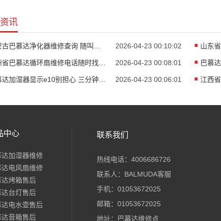
资讯
内蒙古巴慕达净化器维修查询 随叫随到 贴心服务
2026-04-23 00:10:02
贵州省巴慕达循环扇维修电话随时找我全国怎么
2026-04-23 00:08:01
巴慕达加湿器显示e10别担心 三分钟教你快速排障
2026-04-23 00:06:01
品中心
联系我们
慕达加湿器维修
热线电话：4006686726
慕达电风扇维修
联系人：BALMUDA客服
慕达烤箱售后
手机：01053672025
慕达台灯售后
邮箱：01053672025
慕达电水壶售后
慕达音箱售后
地址：巴幕达维修点