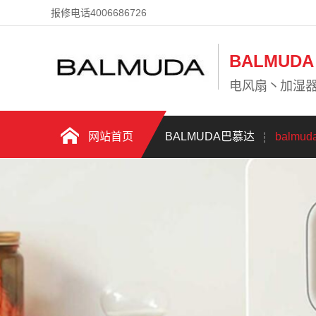
报修电话4006686726
BALMU
电风扇丶加湿
网站首页
BALMUDA巴慕达
balmu