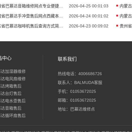
安徽省巴慕达音箱维修网点专业便捷服务随时欢
2026-04-25 00:01:03
西藏省巴慕达手冲壶售后网点西藏本地专业售后
2026-04-24 00:01:02
山东省巴慕达咖啡机售后查询方式简单便捷专业
2026-04-23 00:09:02
品中心
联系我们
慕达加湿器维修
热线电话：4006686726
慕达电风扇维修
联系人：BALMUDA客服
慕达烤箱售后
手机：01053672025
慕达台灯售后
邮箱：01053672025
慕达电水壶售后
慕达音箱售后
地址：巴幕达维修点
慕达循环扇售后