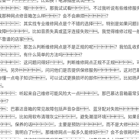
检查一下，比如换个电源插座试试。
：哦，那我试试看。不过我听说有些维修服
找那种网点修音箱怎么样？会不会麻烦？
：其实找专业维修网点是个不错的选择，特别是如果问题
故障，比如音质失真或蓝牙连接失败。我觉得维修过程一
不靠谱的店家。
：那怎么判断维修网点是不是正规的呢？我怕乱收
识，有什么简单的方法吗？
：这问题问得好。判断维修网点正规不正规，
。另外，问问他们是否提供保修服务，这对巴
你懂一点电子知识，可以试试更换损坏的部件，比如扬
。
：听起来自己维修可能风险大一点。那巴慕达音箱最常
？
：巴慕达音箱的常见故障包括声音杂音、蓝牙配对失败
，比如用软布清理灰尘，避免潮湿环境。如果
。保养的话，主要是预防，而不是大修
：我明白了。那维修网点一般多久能修好？会不会很耗时