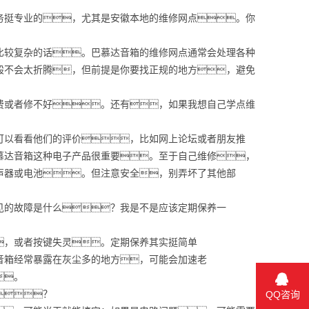
务挺专业的，尤其是安徽本地的维修网点。你
比较复杂的话。巴慕达音箱的维修网点通常会处理各种
般不会太折腾，但前提是你要找正规的地方，避免
费或者修不好。还有，如果我想自己学点维
可以看看他们的评价，比如网上论坛或者朋友推
慕达音箱这种电子产品很重要。至于自己维修，
声器或电池。但注意安全，别弄坏了其他部
见的故障是什么？我是不是应该定期保养一
，或者按键失灵。定期保养其实挺简单
音箱经常暴露在灰尘多的地方，可能会加速老
。
？
QQ咨询