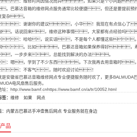
：维修时间因情况而异，如果只是个小问题
。巴慕达音箱的维修网点服务通常比较便捷，但还是要提前预
变复杂。
：谢谢你的建议，小华！我现在有点信心了
询。话说回来，维修这种事情，大家都有点经验吗
：哈哈，说实话，不是每个人都懂这些
间。比如，巴慕达音箱如果保养得好，
，一步步来，总能找到解决的办法。
：嗯，学到了不少东西。下次我再去用音箱时
：不客气，随时欢迎讨论！
就是安徽省巴慕达音箱维修网点专业便捷服务随时欢了，更多BALMUDA巴
LMUDA电风扇售后服务。
http://www.bamf.cnhttps://www.bamf.cn/a/tr/10052.html
标签：
维修
如果
网点
篇：内蒙古巴慕达手冲壶售后网点 专业服务就在身边
产品