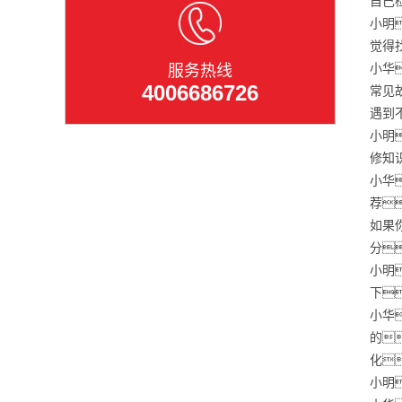
自己
小明
觉得
小华
服务热线
4006686726
常见
遇到
小明
修知
小华
荐
如果
分
小明
下
小华
的
化
小明