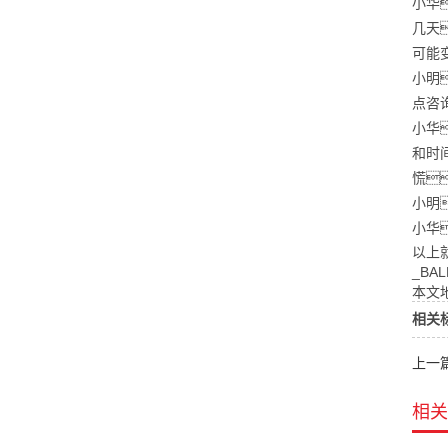
小华
几天
可能
小明
点咨
小华
和时
慌
小明
小华
以上
_BA
本文地址：
相关
上一
相关