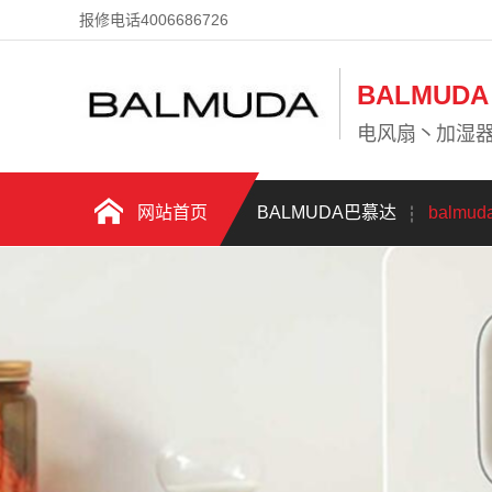
报修电话4006686726
BALMU
电风扇丶加湿
网站首页
BALMUDA巴慕达
balmu